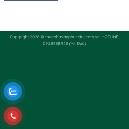
Copyright 2026 © thuenhavanphuccity.com.vn. HOTLINE:
093.8888.938 (Mr. Đức)