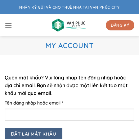
Skip
NHẬN KÝ GỬI VÀ CHO THUÊ NHÀ TẠI VẠN PHÚC CITY
to
content
ĐĂNG KÝ
MY ACCOUNT
Quên mật khẩu? Vui lòng nhập tên đăng nhập hoặc
địa chỉ email. Bạn sẽ nhận được một liên kết tạo mật
khẩu mới qua email.
Bắt
Tên đăng nhập hoặc email
*
buộc
ĐẶT LẠI MẬT KHẨU