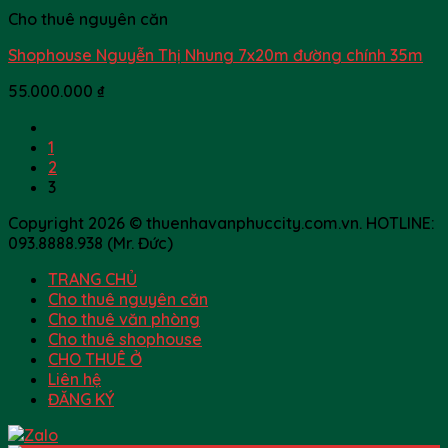
Cho thuê nguyên căn
Shophouse Nguyễn Thị Nhung 7x20m đường chính 35m
55.000.000
₫
1
2
3
Copyright 2026 © thuenhavanphuccity.com.vn. HOTLINE:
093.8888.938 (Mr. Đức)
TRANG CHỦ
Cho thuê nguyên căn
Cho thuê văn phòng
Cho thuê shophouse
CHO THUÊ Ở
Liên hệ
ĐĂNG KÝ