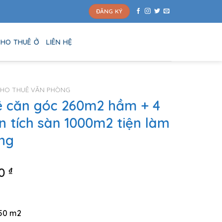
ĐĂNG KÝ
HO THUÊ Ở
LIÊN HỆ
HO THUÊ VĂN PHÒNG
ê căn góc 260m2 hầm + 4
n tích sàn 1000m2 tiện làm
ng
00
₫
250 m2