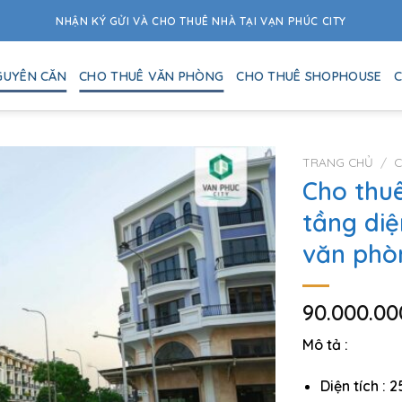
NHẬN KÝ GỬI VÀ CHO THUÊ NHÀ TẠI VẠN PHÚC CITY
GUYÊN CĂN
CHO THUÊ VĂN PHÒNG
CHO THUÊ SHOPHOUSE
C
TRANG CHỦ
/
C
Cho thu
tầng diệ
văn phò
90.000.0
Mô tả :
Diện tích : 