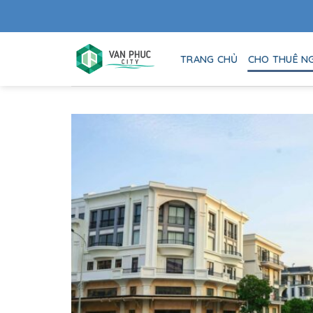
Skip
to
content
TRANG CHỦ
CHO THUÊ N