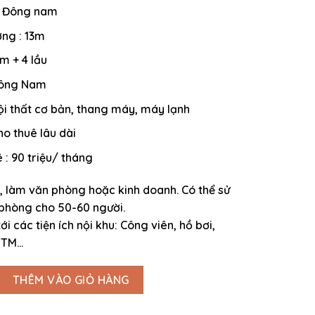
: Đông nam
ờng : 13m
m + 4 lầu
 Đông Nam
Nội thất cơ bản, thang máy, máy lạnh
ho thuê lâu dài
 : 90 triệu/ tháng
, làm văn phòng hoặc kinh doanh. Có thể sử
phòng cho 50-60 người.
ới các tiện ích nội khu: Công viên, hồ bơi,
TTM…
c 260m2 hầm + 4 tầng diện tích sàn 1000m2 tiện làm văn phòng số
THÊM VÀO GIỎ HÀNG