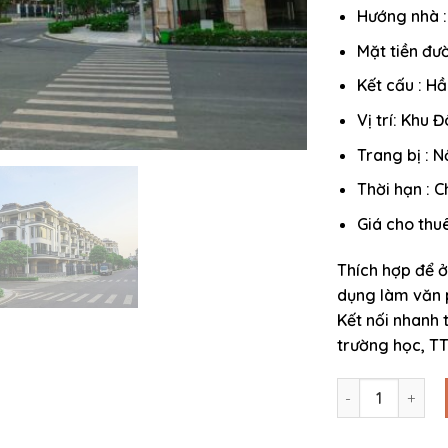
Hướng nhà 
Mặt tiền đư
Kết cấu : Hầ
Vị trí: Khu
Trang bị : 
Thời hạn : C
Giá cho thuê
Thích hợp để ở
dụng làm văn 
Kết nối nhanh t
trường học, T
Cho thuê căn gó