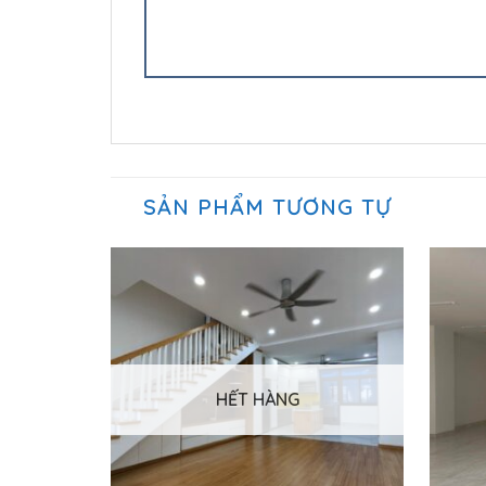
SẢN PHẨM TƯƠNG TỰ
HẾT HÀNG