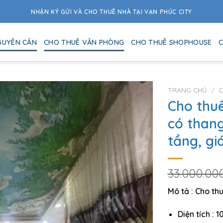
NHẬN KÝ GỬI VÀ CHO THUÊ NHÀ TẠI VẠN PHÚC CITY
GUYÊN CĂN
CHO THUÊ VĂN PHÒNG
CHO THUÊ SHOPHOUSE
C
TRANG CHỦ
/
C
Cho thu
có than
tầng, gi
33.000.00
Mô tả : Cho t
Diện tích :