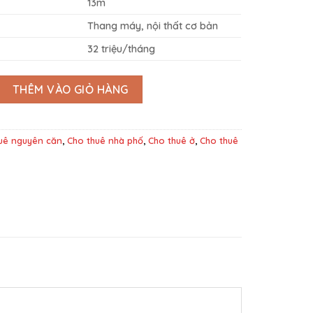
13m
Thang máy, nội thất cơ bản
32 triệu/tháng
 căn văn phòng có thang máy 5x20m, hầm+ 4 tầng, giá 32 triệu/t
THÊM VÀO GIỎ HÀNG
uê nguyên căn
,
Cho thuê nhà phố
,
Cho thuê ở
,
Cho thuê