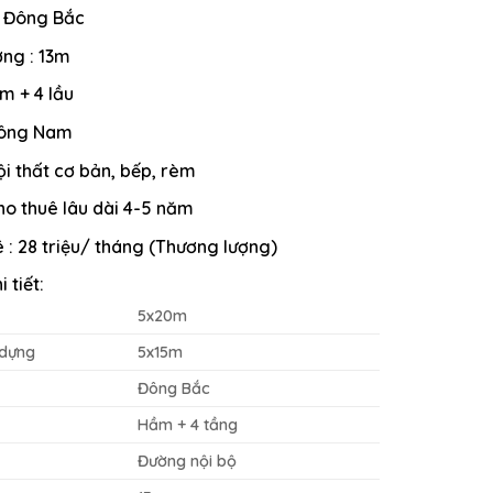
: Đông Bắc
ờng : 13m
m + 4 lầu
 Đông Nam
ội thất cơ bản, bếp, rèm
Cho thuê lâu dài 4-5 năm
ê : 28 triệu/ tháng (Thương lượng)
 tiết:
5x20m
 dựng
5x15m
Đông Bắc
Hầm + 4 tầng
Đường nội bộ