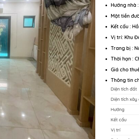
Hướng nhà 
Mặt tiền đư
Kết cấu : Hầ
Vị trí: Khu
Trang bị : N
Thời hạn : 
Giá cho thu
Thông tin chi
Diện tích đất
Diện tích xây
Hướng
Kết cấu
Vị trí