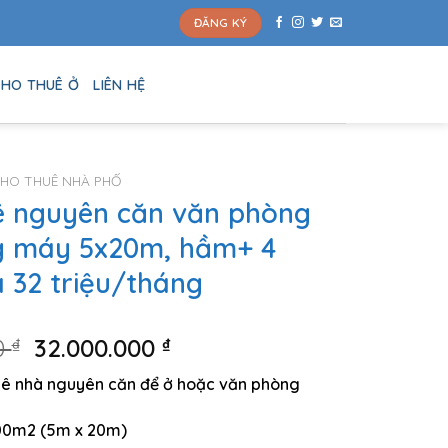
ĐĂNG KÝ
HO THUÊ Ở
LIÊN HỆ
HO THUÊ NHÀ PHỐ
ê nguyên căn văn phòng
g máy 5x20m, hầm+ 4
á 32 triệu/tháng
Giá
Giá
0
₫
32.000.000
₫
gốc
hiện
huê nhà nguyên căn để ở hoặc văn phòng
là:
tại
33.000.000 ₫.
là:
 100m2 (5m x 20m)
32.000.000 ₫.