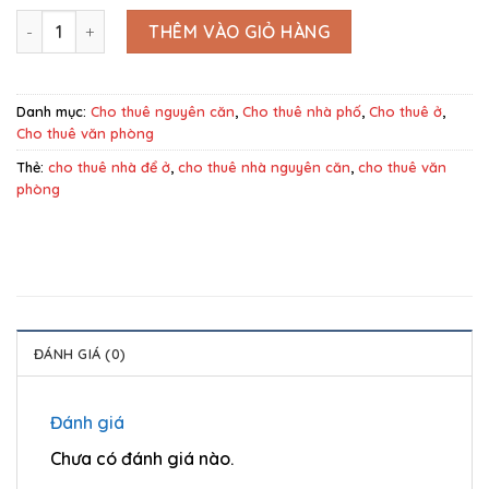
HOT! thuê nguyên căn văn phòng có thang máy 6x17m, hầm+ 4 tầ
THÊM VÀO GIỎ HÀNG
Danh mục:
Cho thuê nguyên căn
,
Cho thuê nhà phố
,
Cho thuê ở
,
Cho thuê văn phòng
Thẻ:
cho thuê nhà để ở
,
cho thuê nhà nguyên căn
,
cho thuê văn
phòng
ĐÁNH GIÁ (0)
Đánh giá
Chưa có đánh giá nào.