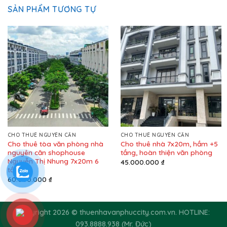
SẢN PHẨM TƯƠNG TỰ
CHO THUÊ NGUYÊN CĂN
CHO THUÊ NGUYÊN CĂN
Cho thuê tòa văn phòng nhà
Cho thuê nhà 7x20m, hầm +5
nguyên căn shophouse
tầng, hoàn thiện văn phòng
Nguyễn Thị Nhung 7x20m 6
45.000.000
₫
tầng
60.000.000
₫
Copyright 2026 © thuenhavanphuccity.com.vn. HOTLINE:
093.8888.938 (Mr. Đức)