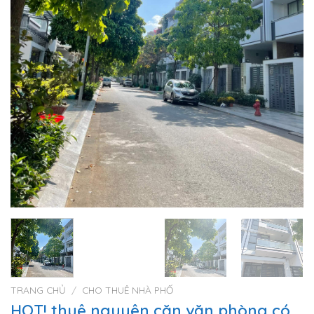
TRANG CHỦ
/
CHO THUÊ NHÀ PHỐ
HOT! thuê nguyên căn văn phòng có