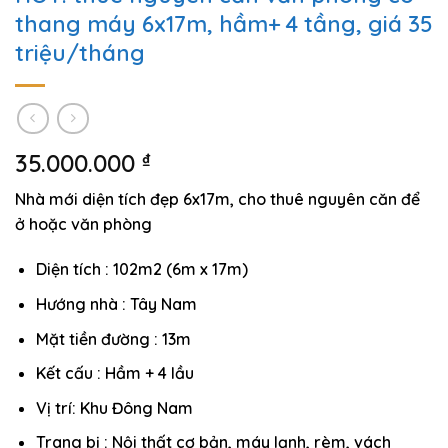
thang máy 6x17m, hầm+ 4 tầng, giá 35
triệu/tháng
35.000.000
₫
Nhà mới diện tích đẹp 6x17m, cho thuê nguyên căn để
ở hoặc văn phòng
Diện tích : 102m2 (6m x 17m)
Hướng nhà : Tây Nam
Mặt tiền đường : 13m
Kết cấu : Hầm + 4 lầu
Vị trí: Khu Đông Nam
Trang bị : Nội thất cơ bản, máy lạnh, rèm, vách