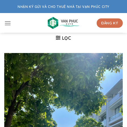
Skip
NHẬN KÝ GỬI VÀ CHO THUÊ NHÀ TẠI VẠN PHÚC CITY
to
content
ĐĂNG KÝ
LỌC