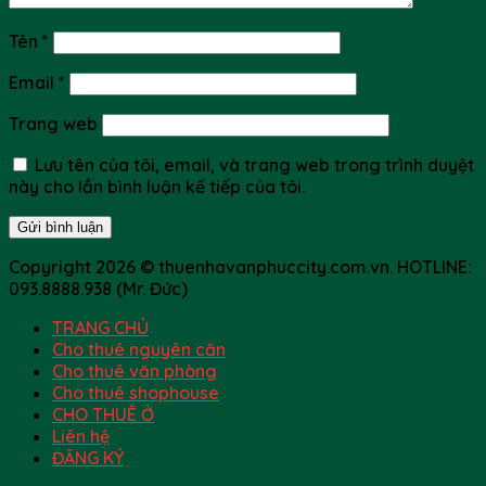
Tên
*
Email
*
Trang web
Lưu tên của tôi, email, và trang web trong trình duyệt
này cho lần bình luận kế tiếp của tôi.
Copyright 2026 © thuenhavanphuccity.com.vn. HOTLINE:
093.8888.938 (Mr. Đức)
TRANG CHỦ
Cho thuê nguyên căn
Cho thuê văn phòng
Cho thuê shophouse
CHO THUÊ Ở
Liên hệ
ĐĂNG KÝ