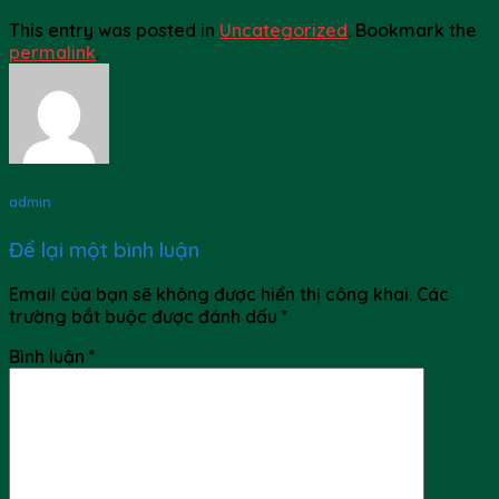
This entry was posted in
Uncategorized
. Bookmark the
permalink
.
admin
Để lại một bình luận
Email của bạn sẽ không được hiển thị công khai.
Các
trường bắt buộc được đánh dấu
*
Bình luận
*