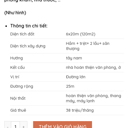
(Như hình)
Thông tin chi tiết:
Diện tích đất
6x20m (120m2)
Hầm + trệt+ 2 lầu+ sân
Diện tích xây dựng
thượng
Hướng
tây nam
Kết cấu
nhà hoàn thiện văn phòng, ở
Vị trí
Đường lớn
Đường rộng
25m
hoàn thiện văn phòng, thang
Nội thất
máy, máy lạnh
Giá thuê
38 triệu/tháng
Cho thuê nguyên căn 6x20m, đường lớn 25m, full máy lạnh. số l
THÊM VÀO GIỎ HÀNG