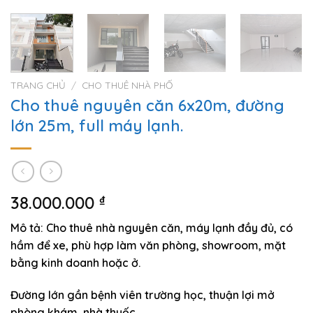
TRANG CHỦ
/
CHO THUÊ NHÀ PHỐ
Cho thuê nguyên căn 6x20m, đường
lớn 25m, full máy lạnh.
38.000.000
₫
Mô tả: Cho thuê nhà nguyên căn, máy lạnh đầy đủ, có
hầm để xe, phù hợp làm văn phòng, showroom, mặt
bằng kinh doanh hoặc ở.
Đường lớn gần bệnh viên trường học, thuận lợi mở
phòng khám, nhà thuốc, …